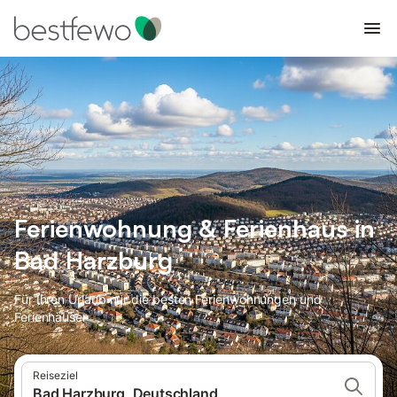
Ferienwohnung & Ferienhaus in
Bad Harzburg
Für Ihren Urlaub nur die besten Ferienwohnungen und
Ferienhäuser
Reiseziel
Bad Harzburg, Deutschland