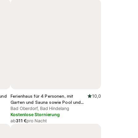
 und
Ferienhaus für 4 Personen, mit
10,0
Garten und Sauna sowie Pool und
Whirlpool, mit Haustier
Bad Oberdorf, Bad Hindelang
Kostenlose Stornierung
ab
311 €
pro Nacht