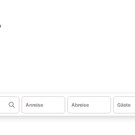
·
·
·
·
schland
Bayern
Allgäu
Bayerische Alpen
Ferienwohnungen und 
erienwohnung & Ferienhaus m
rienhäuser mit Sauna. Vergleichen und buchen Sie zum besten Preis!
Anreise
Abreise
Gäste