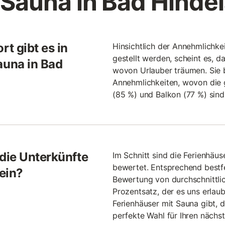
 Sauna in Bad Hinde
t gibt es in
Hinsichtlich der Annehmlichke
gestellt werden, scheint es, d
una in Bad
wovon Urlauber träumen. Sie b
Annehmlichkeiten, wovon die
(85 %) und Balkon (77 %) sind.
die Unterkünfte
Im Schnitt sind die Ferienhäus
bewertet. Entsprechend best
ein?
Bewertung von durchschnittlic
Prozentsatz, der es uns erlaubt
Ferienhäuser mit Sauna gibt, 
perfekte Wahl für Ihren nächst