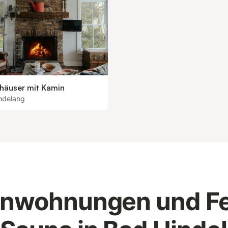
nhäuser mit Kamin
ndelang
enwohnungen und F