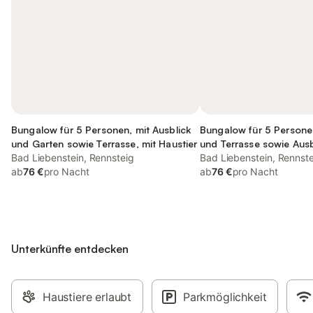
Bungalow für 5 Personen, mit Ausblick
Bungalow für 5 Persone
und Garten sowie Terrasse, mit Haustier
und Terrasse sowie Ausb
Bad Liebenstein, Rennsteig
kinderfreundlich
Bad Liebenstein, Rennst
ab
76 €
pro Nacht
ab
76 €
pro Nacht
Unterkünfte entdecken
Haustiere erlaubt
Parkmöglichkeit