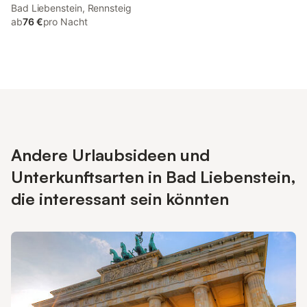
kinderfreundlich
Bad Liebenstein, Rennsteig
ab
76 €
pro Nacht
Andere Urlaubsideen und
Unterkunftsarten in Bad Liebenstein,
die interessant sein könnten