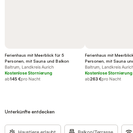
Ferienhaus mit Meerblick für 5
Ferienhaus mit Meerblick
Personen, mit Sauna und Balkon
Personen, mit Sauna un
Baltrum, Landkreis Aurich
sowie Garten
Baltrum, Landkreis Auric
Kostenlose Stornierung
Kostenlose Stornierung
ab
145 €
pro Nacht
ab
263 €
pro Nacht
Unterkünfte entdecken
Haustiere erlaubt
Balkon/Terrasse