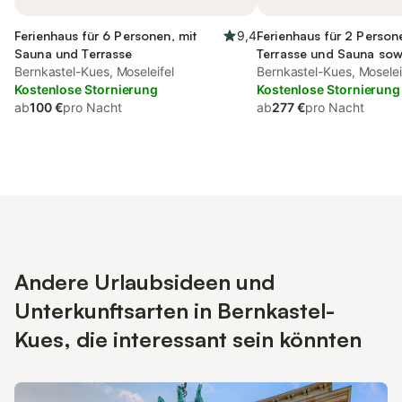
Ferienhaus für 6 Personen, mit
9,4
Ferienhaus für 2 Person
Sauna und Terrasse
Terrasse und Sauna sow
Bernkastel-Kues, Moseleifel
Whirlpool
Bernkastel-Kues, Moselei
Kostenlose Stornierung
Kostenlose Stornierung
ab
100 €
pro Nacht
ab
277 €
pro Nacht
Andere Urlaubsideen und
Unterkunftsarten in Bernkastel-
Kues, die interessant sein könnten