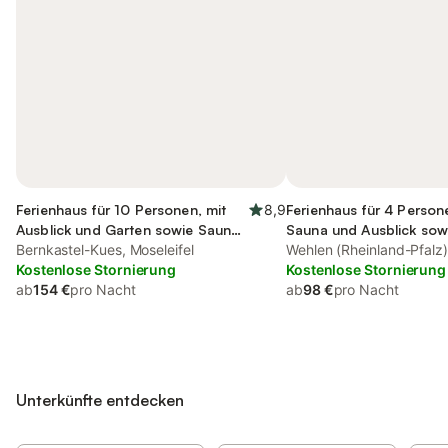
Ferienhaus für 10 Personen, mit
8,9
Ferienhaus für 4 Person
Ausblick und Garten sowie Sauna,
Sauna und Ausblick sow
mit Haustier
Bernkastel-Kues, Moseleifel
mit Haustier
Wehlen (Rheinland-Pfalz)
Kostenlose Stornierung
Kues
Kostenlose Stornierung
ab
154 €
pro Nacht
ab
98 €
pro Nacht
Unterkünfte entdecken