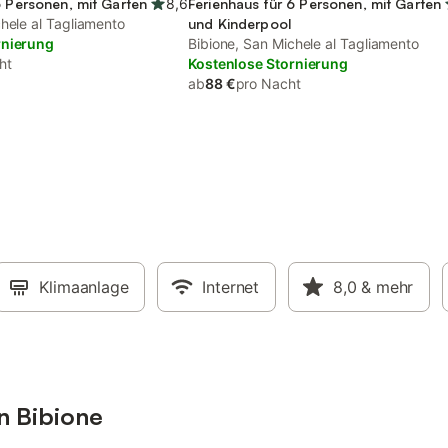
6 Personen, mit Garten
8,6
Ferienhaus für 6 Personen, mit Garten
hele al Tagliamento
und Kinderpool
rnierung
Bibione, San Michele al Tagliamento
ht
Kostenlose Stornierung
ab
88 €
pro Nacht
Klimaanlage
Internet
8,0
& mehr
in Bibione