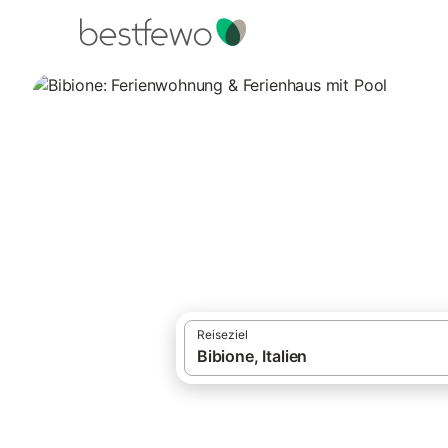
·
Ferienhäuser und Ferienwohnungen
Itali
Bibione: Ferienw
67 Unterkünfte für Ferienhäuser mit Pool.
Reiseziel