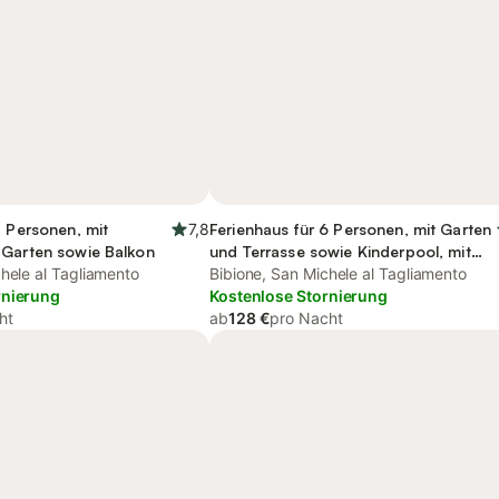
7 Personen, mit
7,8
Ferienhaus für 6 Personen, mit Garten
 Garten sowie Balkon
und Terrasse sowie Kinderpool, mit
hele al Tagliamento
Haustier
Bibione, San Michele al Tagliamento
rnierung
Kostenlose Stornierung
ht
ab
128 €
pro Nacht