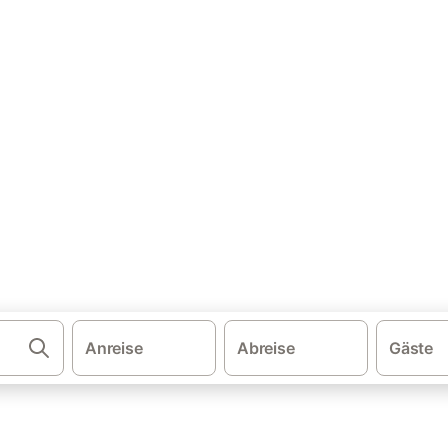
·
·
·
·
en
Norditalien
Venedig Provinz
San Michele al Tagliamento
Ferie
ohnung & Ferienhaus mit Pool
 Vergleichen und buchen Sie zum besten Preis!
Anreise
Abreise
Gäste