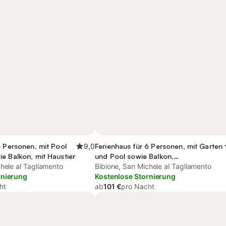
6 Personen, mit Pool
9,0
Ferienhaus für 6 Personen, mit Garten
e Balkon, mit Haustier
und Pool sowie Balkon,
hele al Tagliamento
kinderfreundlich
Bibione, San Michele al Tagliamento
rnierung
Kostenlose Stornierung
ht
ab
101 €
pro Nacht