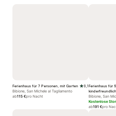
Ferienhaus für 7 Personen, mit Garten
8,1
Ferienhaus für 
Bibione, San Michele al Tagliamento
kinderfreundlic
ab
115 €
pro Nacht
Bibione, San Mic
Kostenlose Sto
ab
191 €
pro Nac