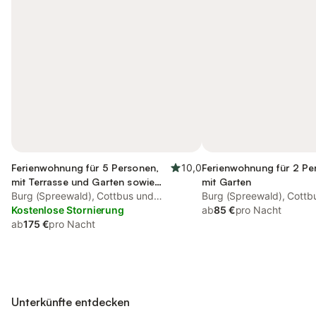
Ferienwohnung für 5 Personen,
10,0
Ferienwohnung für 2 Pe
mit Terrasse und Garten sowie
mit Garten
Pool und Sauna
Burg (Spreewald), Cottbus und
Burg (Spreewald), Cottb
Umgebung
Kostenlose Stornierung
Umgebung
ab
85 €
pro Nacht
ab
175 €
pro Nacht
Unterkünfte entdecken