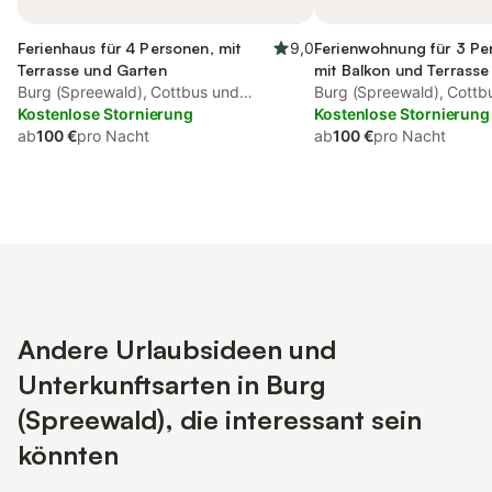
Ferienhaus für 4 Personen, mit
9,0
Ferienwohnung für 3 Pe
Terrasse und Garten
mit Balkon und Terrasse
Burg (Spreewald), Cottbus und
Garten
Burg (Spreewald), Cottb
Umgebung
Kostenlose Stornierung
Umgebung
Kostenlose Stornierung
ab
100 €
pro Nacht
ab
100 €
pro Nacht
Andere Urlaubsideen und
Unterkunftsarten in Burg
(Spreewald), die interessant sein
könnten