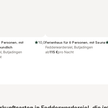
6 Personen, mit
10,0
Ferienhaus für 6 Personen, mit Sauna
eundlich
Fedderwardersiel, Butjadingen
l, Butjadingen
ab
115 €
pro Nacht
t
unftsarten in Fedderwardersiel, die in