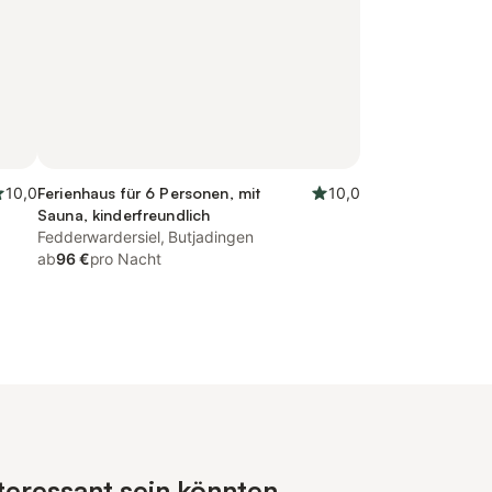
10,0
Ferienhaus für 6 Personen, mit
10,0
Sauna, kinderfreundlich
Fedderwardersiel, Butjadingen
ab
96 €
pro Nacht
teressant sein könnten