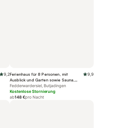
9,2
Ferienhaus für 8 Personen, mit
9,9
Ausblick und Garten sowie Sauna,
kinderfreundlich
Fedderwardersiel, Butjadingen
Kostenlose Stornierung
ab
148 €
pro Nacht