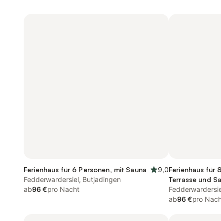
Ferienhaus für 6 Personen, mit Sauna
9,0
Ferienhaus für 
Fedderwardersiel, Butjadingen
Terrasse und Sa
ab
96 €
pro Nacht
Fedderwardersie
ab
96 €
pro Nach