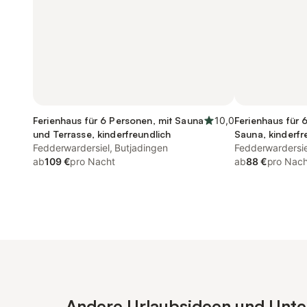
Ferienhaus für 6 Personen, mit Sauna
10,0
Ferienhaus für 
und Terrasse, kinderfreundlich
Sauna, kinderfr
Fedderwardersiel, Butjadingen
Fedderwardersie
ab
109 €
pro Nacht
ab
88 €
pro Nach
Andere Urlaubsideen und Unterk