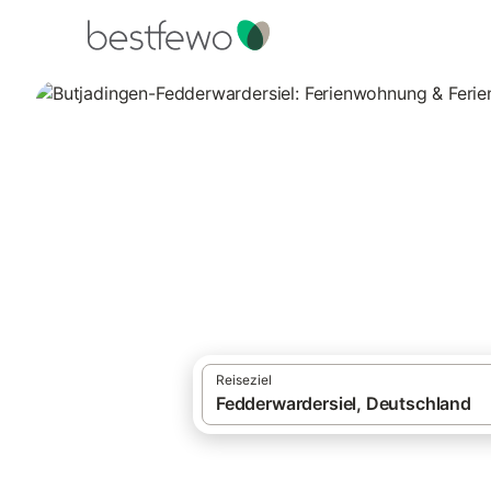
·
Ferienhäuser und Ferienwohnungen
Deut
Ferienwohnungen und Ferienhäuser mit Sa
Butjadingen-Fedd
Sauna
49 Unterkünfte für Ferienwohnungen und 
Reiseziel