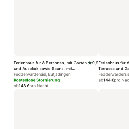
Ferienhaus für 8 Personen, mit Garten
9,9
Ferienhaus für 
und Ausblick sowie Sauna, mit
Terrasse und G
Haustier
Fedderwardersiel, Butjadingen
Fedderwardersie
Kostenlose Stornierung
ab
144 €
pro Nac
ab
148 €
pro Nacht