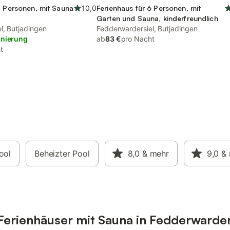
7 Personen, mit Sauna
10,0
Ferienhaus für 6 Personen, mit
Garten und Sauna, kinderfreundlich
l, Butjadingen
Fedderwardersiel, Butjadingen
rnierung
ab
83 €
pro Nacht
t
ool
Beheizter Pool
8,0
& mehr
9,0
&
erienhäuser mit Sauna in Fedderwarder