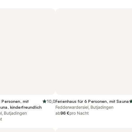
8 Personen, mit
10,0
Ferienhaus für 6 Personen, mit Sauna
una, kinderfreundlich
Fedderwardersiel, Butjadingen
l, Butjadingen
ab
96 €
pro Nacht
t