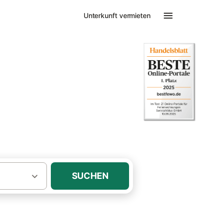
Unterkunft vermieten
·
·
iedersachsen
Halbinsel Butjadingen
& Ferienhaus mit
s!
SUCHEN