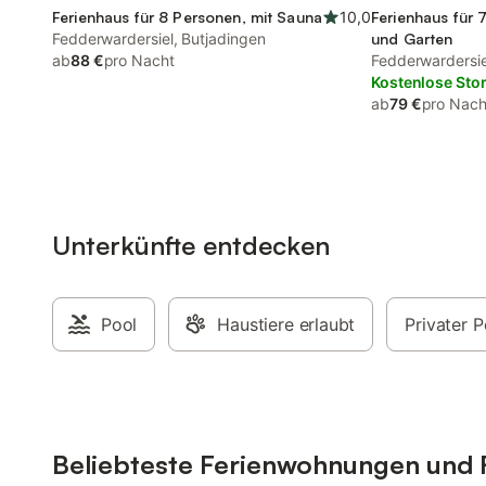
Ferienhaus für 8 Personen, mit Sauna
10,0
Ferienhaus für 
Fedderwardersiel, Butjadingen
und Garten
ab
88 €
pro Nacht
Fedderwardersie
Kostenlose Sto
ab
79 €
pro Nach
Unterkünfte entdecken
Pool
Haustiere erlaubt
Privater P
Beliebteste Ferienwohnungen und F