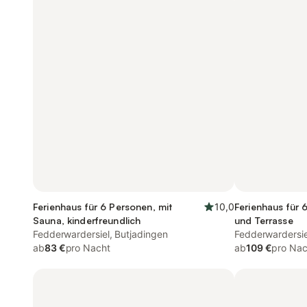
Ferienhaus für 6 Personen, mit
10,0
Ferienhaus für 
Sauna, kinderfreundlich
und Terrasse
Fedderwardersiel, Butjadingen
Fedderwardersie
ab
83 €
pro Nacht
ab
109 €
pro Nac