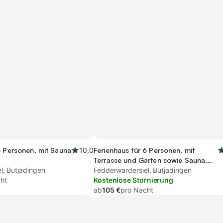
6 Personen, mit Sauna
10,0
Ferienhaus für 6 Personen, mit
Terrasse und Garten sowie Sauna,
l, Butjadingen
kinderfreundlich
Fedderwardersiel, Butjadingen
ht
Kostenlose Stornierung
ab
105 €
pro Nacht