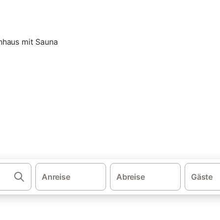
·
·
·
schland
Nordsee
Metropolregion Bremen-Oldenburg
Nordsee N
una in Fedderwardersiel
erwardersiel: Ferienwohnung 
Ferienhäuser mit Sauna. Vergleichen und buchen Sie zum besten Prei
Anreise
Abreise
Gäste