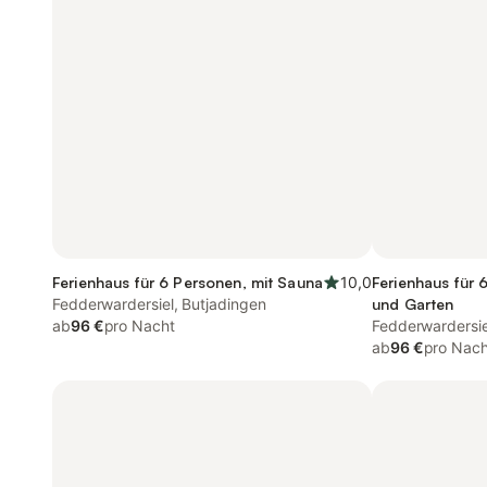
Ferienhaus für 6 Personen, mit Sauna
10,0
Ferienhaus für 
Fedderwardersiel, Butjadingen
und Garten
ab
96 €
pro Nacht
Fedderwardersie
ab
96 €
pro Nach