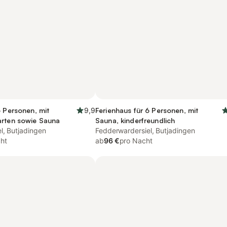
6 Personen, mit
9,9
Ferienhaus für 6 Personen, mit
arten sowie Sauna
Sauna, kinderfreundlich
l, Butjadingen
Fedderwardersiel, Butjadingen
ht
ab
96 €
pro Nacht