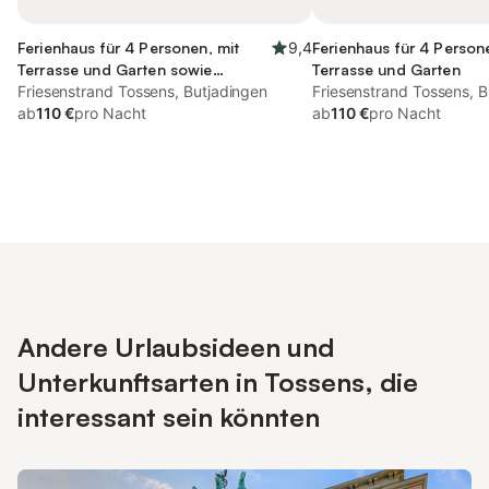
Ferienhaus für 4 Personen, mit
9,4
Ferienhaus für 4 Person
Terrasse und Garten sowie
Terrasse und Garten
Seeblick
Friesenstrand Tossens, Butjadingen
Friesenstrand Tossens, B
ab
110 €
pro Nacht
ab
110 €
pro Nacht
Andere Urlaubsideen und
Unterkunftsarten in Tossens, die
interessant sein könnten