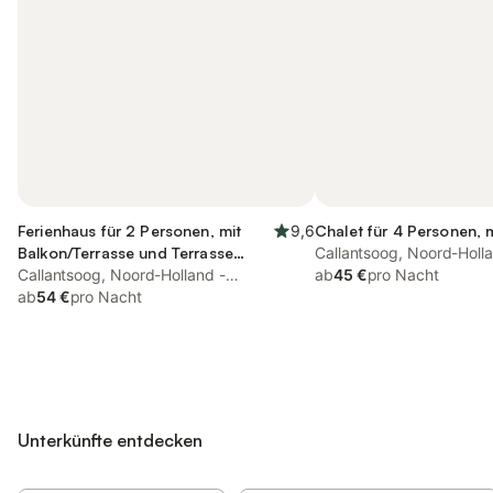
Ferienhaus für 2 Personen, mit
9,6
Chalet für 4 Personen, 
Balkon/Terrasse und Terrasse
Callantsoog, Noord-Holla
sowie Sauna
Callantsoog, Noord-Holland -
Nordseeküste
ab
45 €
pro Nacht
Nordseeküste
ab
54 €
pro Nacht
Unterkünfte entdecken