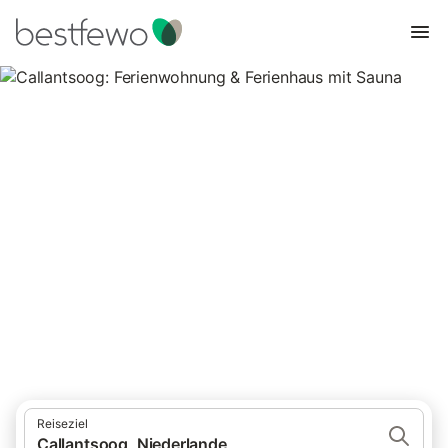
Callantsoog: Ferienwohnung &
Ferienhaus mit Sauna
22 Unterkünfte für Ferienwohnungen und Ferienhäuser mit
Sauna. Vergleichen und buchen Sie zum besten Preis!
Reiseziel
Callantsoog, Niederlande