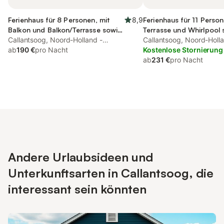
Ferienhaus für 8 Personen, mit
8,9
Ferienhaus für 11 Person
Balkon und Balkon/Terrasse sowie
Terrasse und Whirlpool 
Terrasse und Sauna
Callantsoog, Noord-Holland -
Sauna
Callantsoog, Noord-Holla
Nordseeküste
ab
190 €
pro Nacht
Nordseeküste
Kostenlose Stornierung
ab
231 €
pro Nacht
Andere Urlaubsideen und
Unterkunftsarten in Callantsoog, die
interessant sein könnten