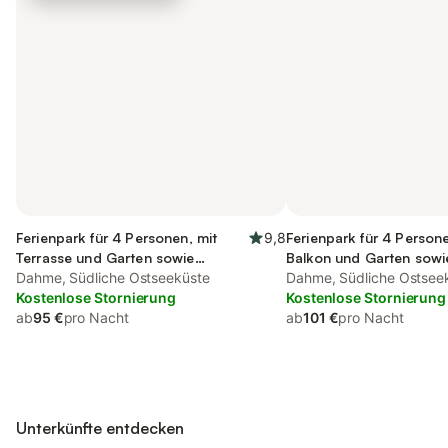
Ferienpark für 4 Personen, mit
9,8
Ferienpark für 4 Persone
Terrasse und Garten sowie
Balkon und Garten sowi
Ausblick
Dahme, Südliche Ostseeküste
Dahme, Südliche Ostsee
Kostenlose Stornierung
Kostenlose Stornierung
ab
95 €
pro Nacht
ab
101 €
pro Nacht
Unterkünfte entdecken