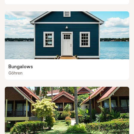
Bungalows
Göhren