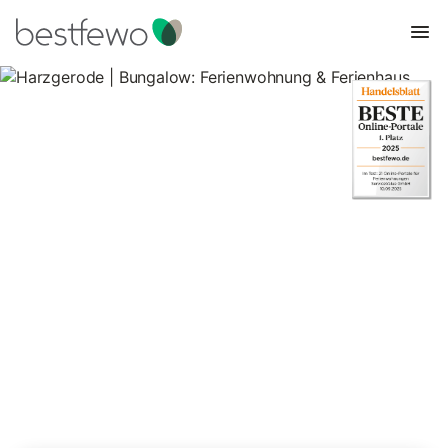
Harzgerode | Bungalow:
Ferienwohnung & Ferienhaus
4 Unterkünfte für Bungalows. Vergleichen und buchen Sie zum
besten Preis!