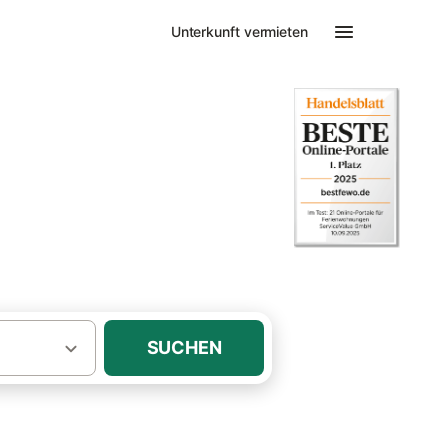
Unterkunft vermieten
·
·
nseln
Utersum
Hund
SUCHEN