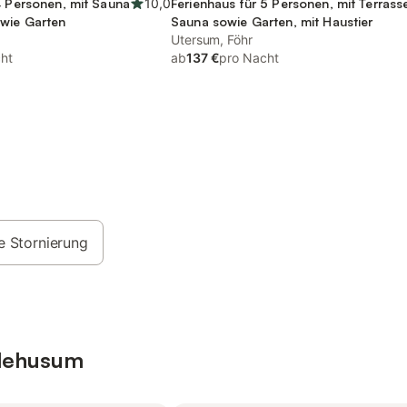
4 Personen, mit Sauna
10,0
Ferienhaus für 5 Personen, mit Terrass
owie Garten
Sauna sowie Garten, mit Haustier
Utersum, Föhr
ht
ab
137 €
pro Nacht
e Stornierung
edehusum