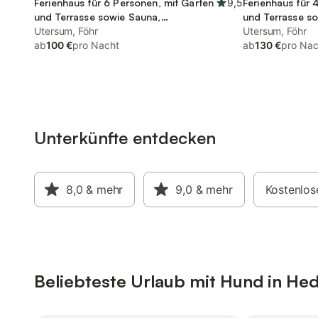
Ferienhaus für 6 Personen, mit Garten
9,5
Ferienhaus für 
und Terrasse sowie Sauna,
und Terrasse s
kinderfreundlich
Utersum, Föhr
Utersum, Föhr
ab
100 €
pro Nacht
ab
130 €
pro Nac
Unterkünfte entdecken
8,0
& mehr
9,0
& mehr
Kostenlos
Beliebteste Urlaub mit Hund in H