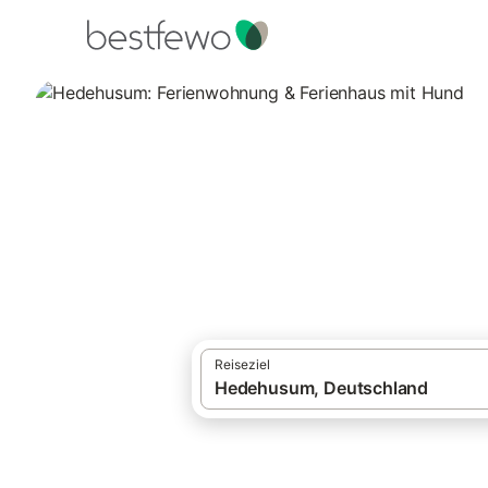
·
Ferienhäuser und Ferienwohnungen
Deut
Urlaub mit Hund Hedehusum
Hedehusum: Feri
13 Unterkünfte für Urlaub mit Hund. Verg
Reiseziel