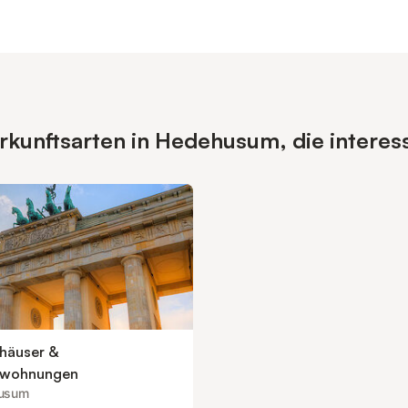
kunftsarten in Hedehusum, die interess
nhäuser &
nwohnungen
usum