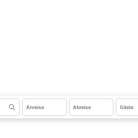
·
·
·
schland
Nordsee
Nordsee - Schleswig-Holstein
Nordfriesische I
enwohnung & Ferienhaus mit 
leichen und buchen Sie zum besten Preis!
Anreise
Abreise
Gäste