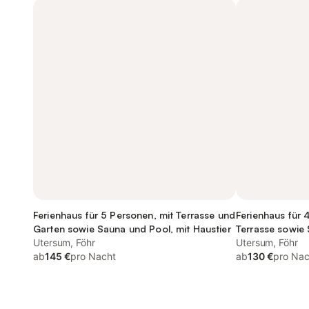
Ferienhaus für 5 Personen, mit Terrasse und
Ferienhaus für 
Garten sowie Sauna und Pool, mit Haustier
Terrasse sowie
Utersum, Föhr
Utersum, Föhr
ab
145 €
pro Nacht
ab
130 €
pro Nac