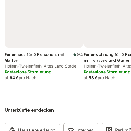
Ferienhaus für 5 Personen, mit
9,5
Ferienwohnung für 5 Pe
Garten
mit Terrasse und Garten
Hollern-Twielenfleth, Altes Land Stade
Hollern-Twielenfleth, Alt
Kostenlose Stornierung
Kostenlose Stornierung
ab
94 €
pro Nacht
ab
58 €
pro Nacht
Unterkünfte entdecken
Haustiere erlaubt
Internet
Parkmö