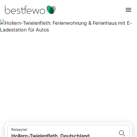
Hollern-Twielenfleth:
Ferienwohnung & Ferienhaus
mit E-Ladestation für Autos
56 Unterkünfte für Ferienhäuser mit E-Ladestation. Vergleichen
und buchen Sie zum besten Preis!
Reiseziel
Hollern-Twielenfleth, Deutschland