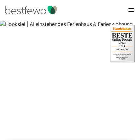
Hooksiel | Alleinstehendes
Ferienhaus & Ferienwohnung
105 Unterkünfte für Ferienhäuser in ruhiger Lage. Vergleichen
und buchen Sie zum besten Preis!