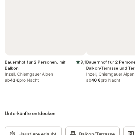
Bauernhof für 2 Personen, mit
9,1
Bauernhof für 2 Persone
Balkon
Balkon/Terrasse und Ter
Inzell, Chiemgauer Alpen
sowie Garten
Inzell, Chiemgauer Alpen
ab
43 €
pro Nacht
ab
40 €
pro Nacht
Unterkünfte entdecken
Haustiere erlaubt
Balkon/Terrasse