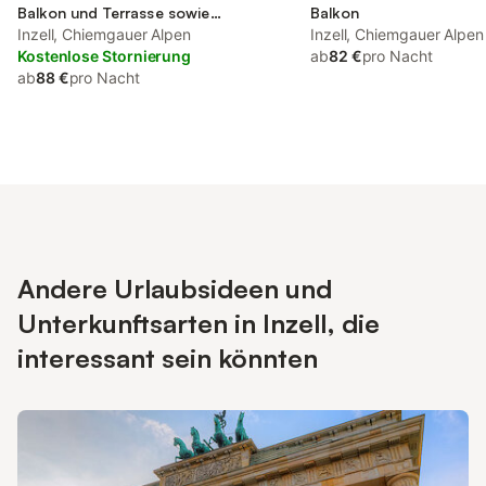
Balkon und Terrasse sowie
Balkon
Garten
Inzell, Chiemgauer Alpen
Inzell, Chiemgauer Alpen
Kostenlose Stornierung
ab
82 €
pro Nacht
ab
88 €
pro Nacht
Andere Urlaubsideen und
Unterkunftsarten in Inzell, die
interessant sein könnten