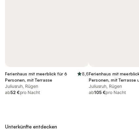
Ferienhaus mit meerblick für 6
8,6
Ferienhaus mit meerblick
Personen, mit Terrasse
Personen, mit Terrasse 
Juliusruh, Rügen
Garten sowie Ausblick
Juliusruh, Rügen
ab
52 €
pro Nacht
ab
105 €
pro Nacht
Unterkünfte entdecken