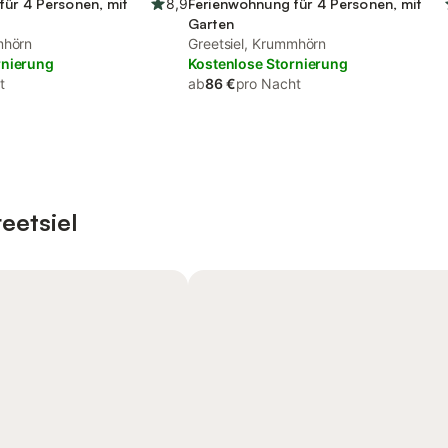
für 4 Personen, mit
8,9
Ferienwohnung für 4 Personen, mit
Garten
mhörn
Greetsiel, Krummhörn
rnierung
Kostenlose Stornierung
t
ab
86 €
pro Nacht
eetsiel