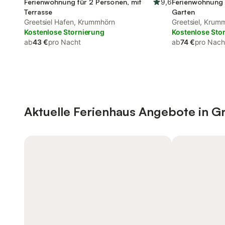
Ferienwohnung für 2 Personen, mit
9,6
Ferienwohnung 
Terrasse
Garten
Greetsiel Hafen, Krummhörn
Greetsiel, Krum
Kostenlose Stornierung
Kostenlose Sto
ab
43 €
pro Nacht
ab
74 €
pro Nach
Aktuelle Ferienhaus Angebote in Gr