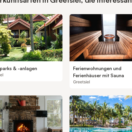
unftsarten in Greetsiel, die interessan
nparks & -anlagen
Ferienwohnungen und
el
Ferienhäuser mit Sauna
Greetsiel