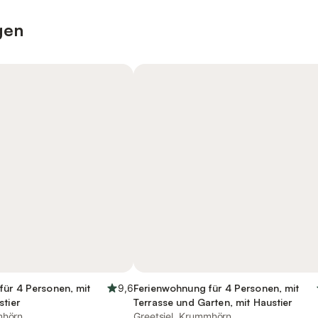
gen
für 4 Personen, mit
9,6
Ferienwohnung für 4 Personen, mit
stier
Terrasse und Garten, mit Haustier
mhörn
Greetsiel, Krummhörn