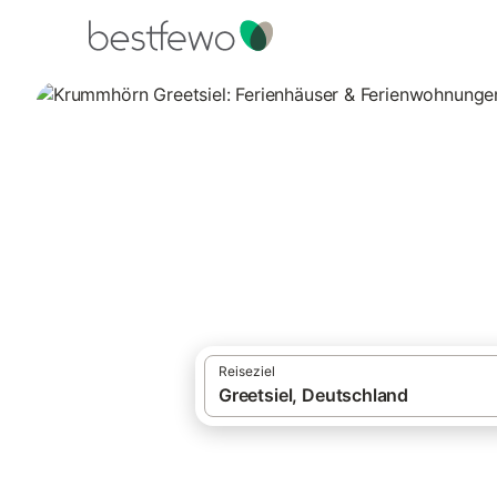
·
Ferienhäuser und Ferienwohnungen
Deut
Krummhörn Greets
Vergleichen Sie 990 Unterkünfte in Greets
Reiseziel