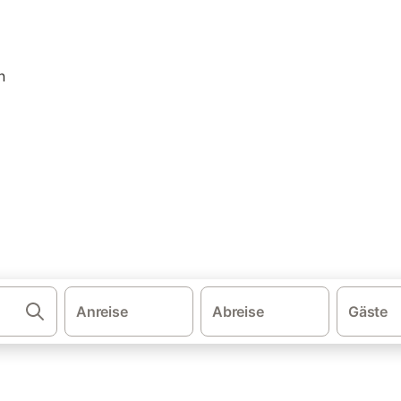
·
·
·
schland
Nordsee
Braunschweiger Land
Nordsee Niedersachsen
iel: Ferienhäuser & Ferienw
iel und buchen Sie zum besten Preis!
Anreise
Abreise
Gäste