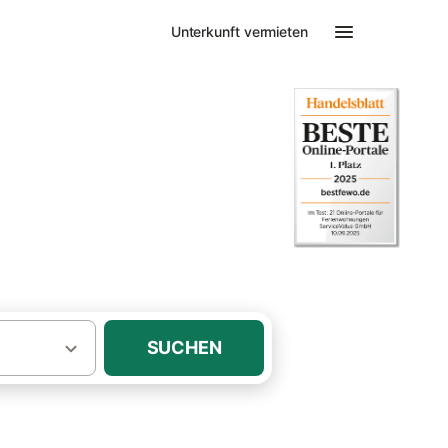
Unterkunft vermieten
·
·
·
Ostfriesland
Krummhörn
Greetsiel
ohnungen
SUCHEN