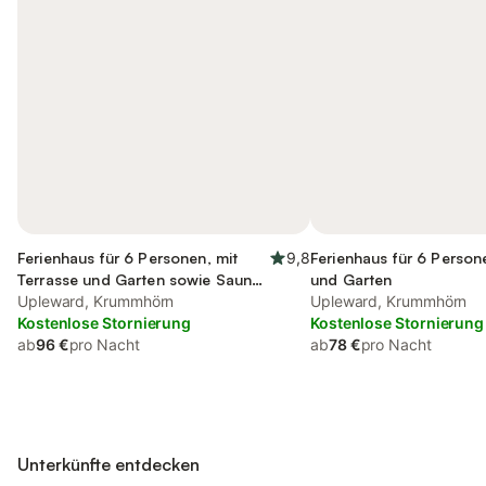
Ferienhaus für 6 Personen, mit
9,8
Ferienhaus für 6 Person
Terrasse und Garten sowie Sauna
und Garten
und Ausblick
Upleward, Krummhörn
Upleward, Krummhörn
Kostenlose Stornierung
Kostenlose Stornierung
ab
96 €
pro Nacht
ab
78 €
pro Nacht
Unterkünfte entdecken