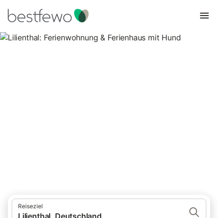
Lilienthal: Ferienwohnung &
Ferienhaus mit Hund
2 Unterkünfte für Urlaub mit Hund. Vergleichen und buchen Sie
zum besten Preis!
Reiseziel
Lilienthal, Deutschland