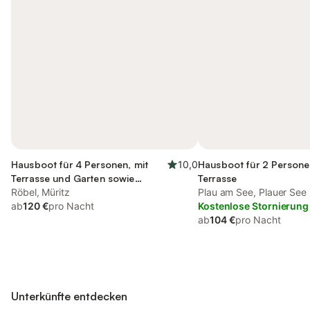
Hausboot für 4 Personen, mit
10,0
Hausboot für 2 Persone
Terrasse und Garten sowie
Terrasse
Seeblick
Röbel, Müritz
Plau am See, Plauer See
ab
120 €
pro Nacht
Kostenlose Stornierung
ab
104 €
pro Nacht
Unterkünfte entdecken