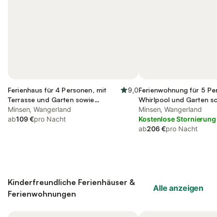
Ferienhaus für 4 Personen, mit
9,0
Ferienwohnung für 5 Pe
Terrasse und Garten sowie
Whirlpool und Garten s
Ausblick
Minsen, Wangerland
und Sauna
Minsen, Wangerland
ab
109 €
pro Nacht
Kostenlose Stornierung
ab
206 €
pro Nacht
Kinderfreundliche Ferienhäuser &
Alle anzeigen
Ferienwohnungen