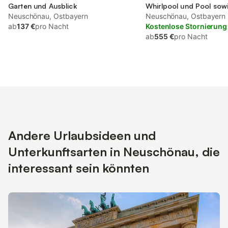
Garten und Ausblick
Whirlpool und Pool sow
Neuschönau, Ostbayern
und Garten, mit Haustie
Neuschönau, Ostbayern
ab
137 €
pro Nacht
Kostenlose Stornierung
ab
555 €
pro Nacht
Andere Urlaubsideen und
Unterkunftsarten in Neuschönau, die
interessant sein könnten