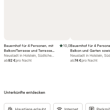
Bauernhof für 4 Personen, mit
10,0
Bauernhof für 4 Persone
Balkon/Terrasse und Terrasse
Balkon und Garten sowi
sowie Garten
Neustadt in Holstein, Südliche
und Ausblick
Neustadt in Holstein, Süd
Ostseeküste
ab
92 €
pro Nacht
Ostseeküste
ab
74 €
pro Nacht
Unterkünfte entdecken
Haustiere erlaubt
Internet
Parkmö