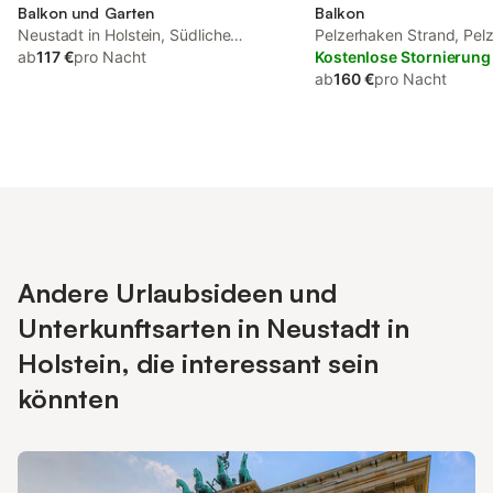
Balkon und Garten
Balkon
Neustadt in Holstein, Südliche
Pelzerhaken Strand, Pel
Ostseeküste
ab
117 €
pro Nacht
Kostenlose Stornierung
ab
160 €
pro Nacht
Andere Urlaubsideen und
Unterkunftsarten in Neustadt in
Holstein, die interessant sein
könnten