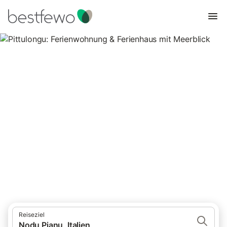
Pittulongu: Ferienwohnung &
Ferienhaus mit Meerblick
4 Unterkünfte für Ferienhäuser mit Meerblick. Vergleichen und
buchen Sie zum besten Preis!
Reiseziel
Nodu Pianu, Italien