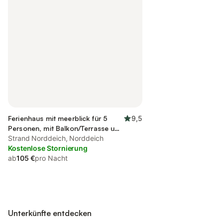
Ferienhaus mit meerblick für 5
9,5
Personen, mit Balkon/Terrasse und
Terrasse
Strand Norddeich, Norddeich
Kostenlose Stornierung
ab
105 €
pro Nacht
Unterkünfte entdecken