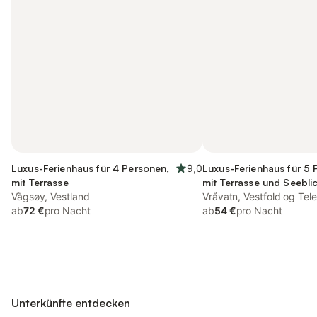
Luxus-Ferienhaus für 4 Personen,
9,0
Luxus-Ferienhaus für 5 
mit Terrasse
mit Terrasse und Seebli
Vågsøy, Vestland
Sauna und Garten
Vråvatn, Vestfold og Tel
ab
72 €
pro Nacht
ab
54 €
pro Nacht
Unterkünfte entdecken