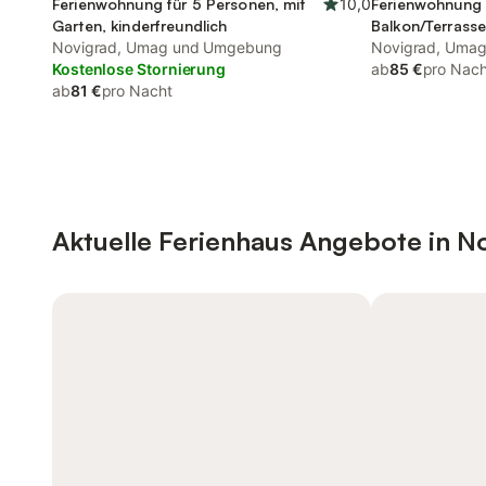
Ferienwohnung für 5 Personen, mit
10,0
Ferienwohnung 
Garten, kinderfreundlich
Balkon/Terrass
Novigrad, Umag und Umgebung
Novigrad, Uma
Kostenlose Stornierung
ab
85 €
pro Nach
ab
81 €
pro Nacht
Aktuelle Ferienhaus Angebote in N