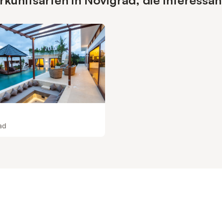
unftsarten in Novigrad, die interessan
ad