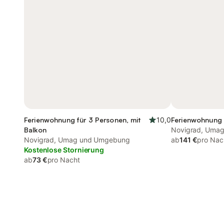
Ferienwohnung für 3 Personen, mit
10,0
Ferienwohnung 
Balkon
Novigrad, Uma
Novigrad, Umag und Umgebung
ab
141 €
pro Nac
Kostenlose Stornierung
ab
73 €
pro Nacht