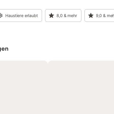
Haustiere erlaubt
8,0
& mehr
9,0
& me
gen