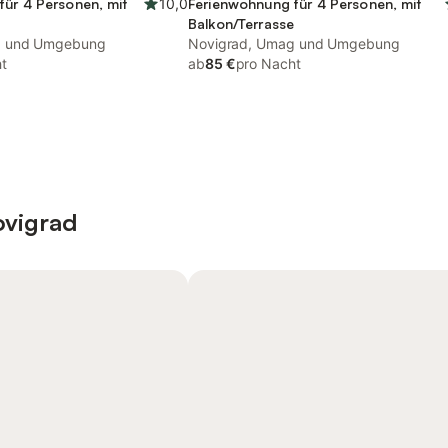
für 4 Personen, mit
10,0
Ferienwohnung für 4 Personen, mit
e
Balkon/Terrasse
g und Umgebung
Novigrad, Umag und Umgebung
t
ab
85 €
pro Nacht
ovigrad