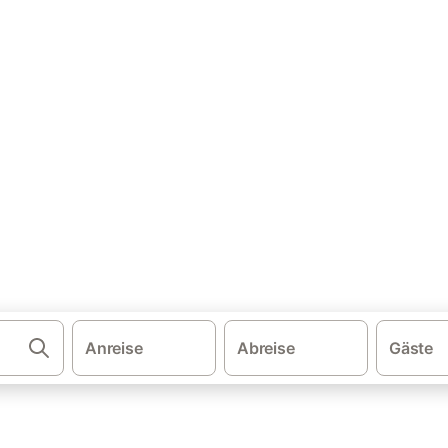
·
tien
Novigrad
häuser & Ferienwohnungen
rad und buchen Sie zum besten Preis!
Anreise
Abreise
Gäste