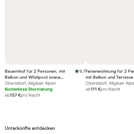
Bauernhof für 2 Personen, mit
9,7
Ferienwohnung für 2 Pe
Balkon und Whirlpool sowie
mit Balkon und Terrasse
Garten und Pool
Oberstdorf, Allgäuer Alpen
Garten und Ausblick
Oberstdorf, Allgäuer Alp
Kostenlose Stornierung
ab
111 €
pro Nacht
ab
157 €
pro Nacht
Unterkünfte entdecken