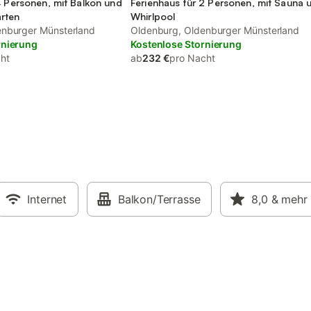
4 Personen, mit Balkon und
Ferienhaus für 2 Personen, mit Sauna 
rten
Whirlpool
enburger Münsterland
Oldenburg, Oldenburger Münsterland
rnierung
Kostenlose Stornierung
ht
ab
232 €
pro Nacht
Internet
Balkon/Terrasse
8,0
& mehr