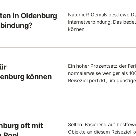
ften in Oldenburg
Natürlich! Gemäß bestfewo Da
Internetverbindung. Das bedeut
erbindung?
können!
ür
Ein hoher Prozentsatz der Fer
normalerweise weniger als 100
ldenburg können
Reiseziel perfekt, um günstig
nburg oft mit
Selten. Basierend auf bestfe
Objekte an diesem Reiseziel k
 Pool