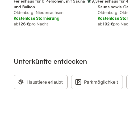
Ferienhaus für 6 Personen, mit Sauna
9,3
Ferienhaus für 
und Balkon
Sauna sowie Ga
Oldenburg, Niedersachsen
Oldenburg, Old
Kostenlose Stornierung
Kostenlose Sto
ab
126 €
pro Nacht
ab
192 €
pro Nac
Unterkünfte entdecken
Haustiere erlaubt
Parkmöglichkeit