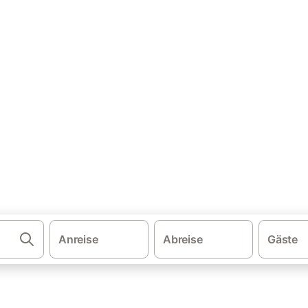
·
·
·
schland
Niedersachsen
Metropolregion Bremen-Oldenburg
Wese
auna Oldenburg
nwohnung & Ferienhaus mit S
rienhäuser mit Sauna. Vergleichen und buchen Sie zum besten Preis!
Anreise
Abreise
Gäste