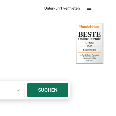
Unterkunft vermieten
·
r-Ems
auna
SUCHEN