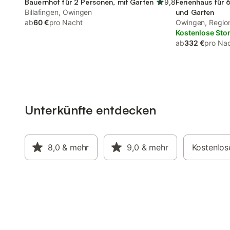
Bauernhof für 2 Personen, mit Garten
9,8
Ferienhaus für 
Billafingen, Owingen
und Garten
ab
60 €
pro Nacht
Owingen, Regi
Kostenlose Sto
ab
332 €
pro Na
Unterkünfte entdecken
8,0
& mehr
9,0
& mehr
Kostenlos