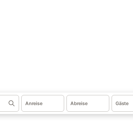
·
·
·
·
schland
Baden-Württemberg
Oberschwaben
Bodenseekreis
Ur
ohnung & Ferienhaus mit Hu
eichen und buchen Sie zum besten Preis!
Anreise
Abreise
Gäste