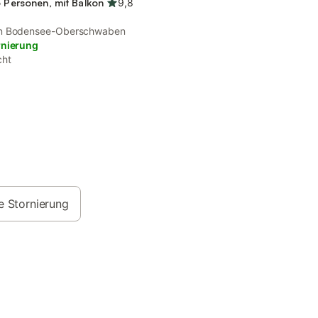
6 Personen, mit Balkon
9,8
on Bodensee-Oberschwaben
rnierung
cht
e Stornierung