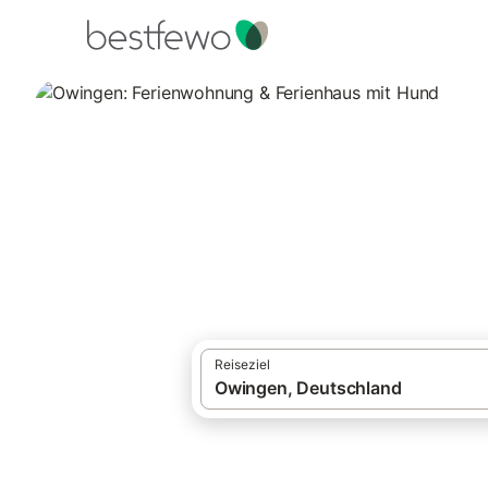
·
Ferienhäuser und Ferienwohnungen
Deut
Owingen: Ferienw
2 Unterkünfte für Urlaub mit Hund. Vergl
Reiseziel