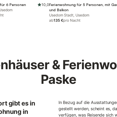
für 6 Personen
10,0
Ferienwohnung für 5 Personen, mit Ga
 Usedom
und Balkon
ht
Usedom Stadt, Usedom
ab
135 €
pro Nacht
enhäuser & Ferienw
Paske
t gibt es in
In Bezug auf die Ausstattung
gestellt werden, scheint es, d
ohnung in
verfügen, was Reisende sich w