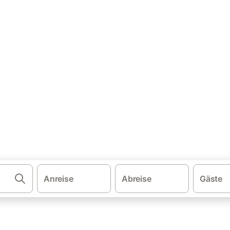
·
·
·
·
schland
Ostsee
Stettiner Haff
Usedom
Paske
ser & Ferienwohnungen
und buchen Sie zum besten Preis!
Anreise
Abreise
Gäste