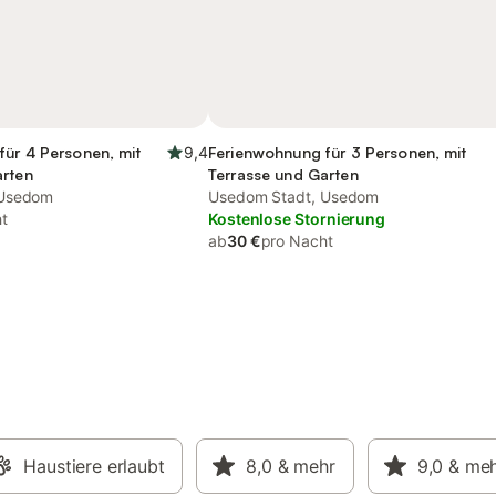
für 4 Personen, mit
9,4
Ferienwohnung für 3 Personen, mit
arten
Terrasse und Garten
 Usedom
Usedom Stadt, Usedom
t
Kostenlose Stornierung
ab
30 €
pro Nacht
Haustiere erlaubt
8,0
& mehr
9,0
& me