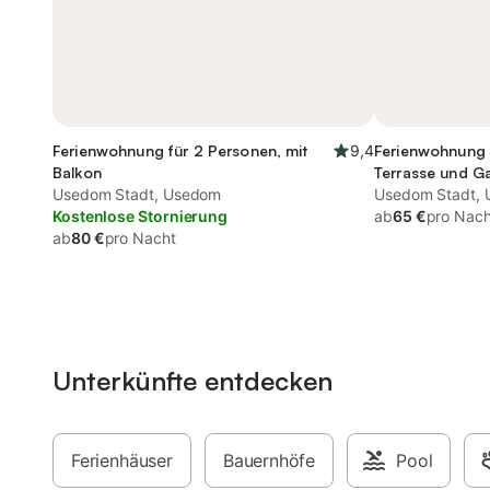
Ferienwohnung für 2 Personen, mit
9,4
Ferienwohnung 
Balkon
Terrasse und G
Usedom Stadt, Usedom
Usedom Stadt,
Kostenlose Stornierung
ab
65 €
pro Nach
ab
80 €
pro Nacht
Unterkünfte entdecken
Ferienhäuser
Bauernhöfe
Pool