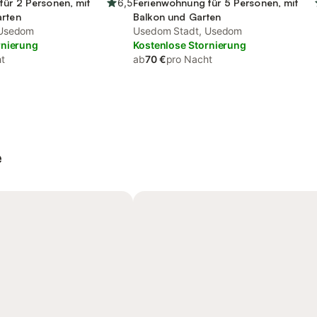
für 2 Personen, mit
6,5
Ferienwohnung für 5 Personen, mit
arten
Balkon und Garten
 Usedom
Usedom Stadt, Usedom
rnierung
Kostenlose Stornierung
t
ab
70 €
pro Nacht
e