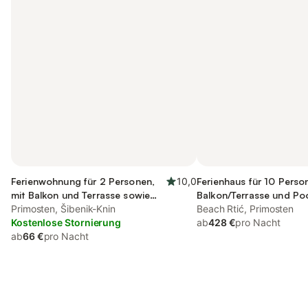
Ferienwohnung für 2 Personen,
10,0
Ferienhaus für 10 Perso
mit Balkon und Terrasse sowie
Balkon/Terrasse und Po
Garten
Primosten, Šibenik-Knin
Sauna
Beach Rtić, Primosten
Kostenlose Stornierung
ab
428 €
pro Nacht
ab
66 €
pro Nacht