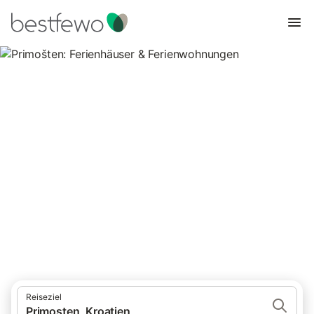
Primošten: Ferienhäuser &
Ferienwohnungen
Vergleichen Sie 412 Unterkünfte in Primosten und buchen Sie
zum besten Preis!
Reiseziel
Primosten, Kroatien