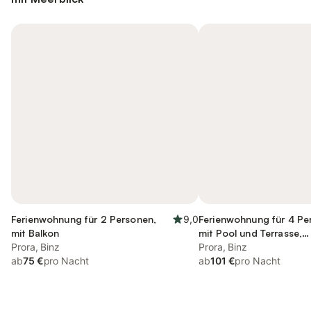
Ferienwohnung für 2 Personen,
9,0
Ferienwohnung für 4 Pe
mit Balkon
mit Pool und Terrasse,
Prora, Binz
kinderfreundlich
Prora, Binz
ab
75 €
pro Nacht
ab
101 €
pro Nacht