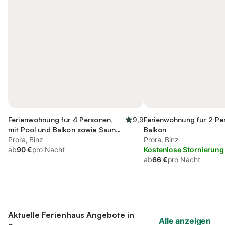
Ferienwohnung für 4 Personen,
9,9
Ferienwohnung für 2 Pe
mit Pool und Balkon sowie Sauna,
Balkon
kinderfreundlich
Prora, Binz
Prora, Binz
ab
90 €
pro Nacht
Kostenlose Stornierung
ab
66 €
pro Nacht
Aktuelle Ferienhaus Angebote in
Alle anzeigen