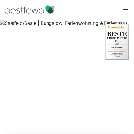
Saalfeld/Saale | Bungalow:
Ferienwohnung & Ferienhaus
2 Unterkünfte für Bungalows. Vergleichen und buchen Sie zum
besten Preis!