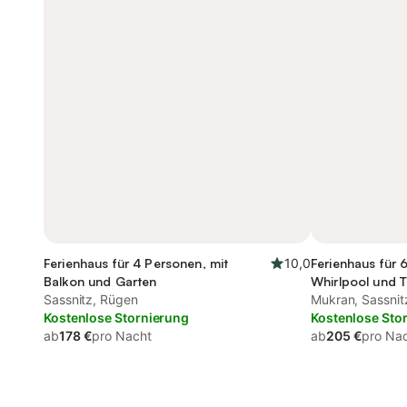
Ferienhaus für 4 Personen, mit
10,0
Ferienhaus für 
Balkon und Garten
Whirlpool und T
Sassnitz, Rügen
Mukran, Sassnit
Kostenlose Stornierung
Kostenlose Sto
ab
178 €
pro Nacht
ab
205 €
pro Na