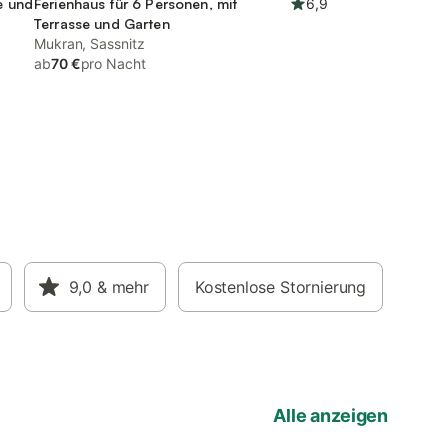
e und
Ferienhaus für 6 Personen, mit
6,9
Terrasse und Garten
Mukran, Sassnitz
ab
70 €
pro Nacht
9,0
& mehr
Kostenlose Stornierung
Alle anzeigen