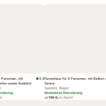
9 Personen, mit
8,8
Ferienhaus für 5 Personen, mit Balkon
rten sowie Ausblick
Sauna
z
Sassnitz, Rügen
rnierung
Kostenlose Stornierung
t
ab
196 €
pro Nacht