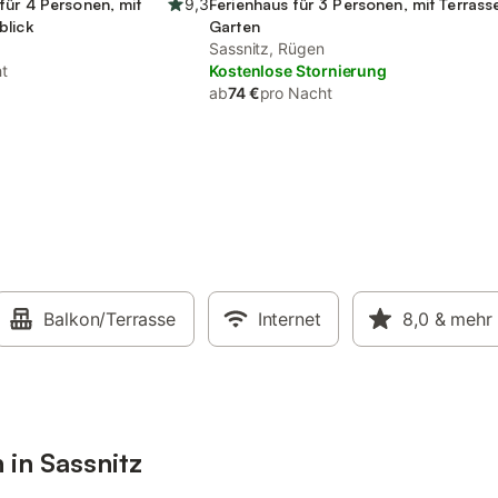
für 4 Personen, mit
9,3
Ferienhaus für 3 Personen, mit Terrass
blick
Garten
Sassnitz, Rügen
t
Kostenlose Stornierung
ab
74 €
pro Nacht
Balkon/Terrasse
Internet
8,0
& mehr
 in Sassnitz