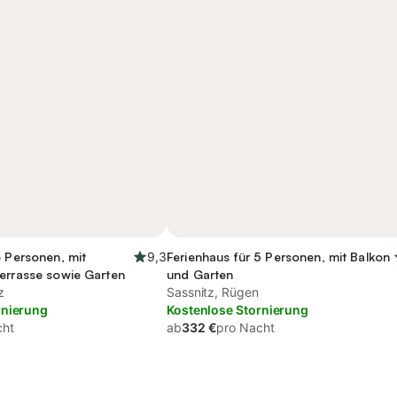
6 Personen, mit
9,3
Ferienhaus für 5 Personen, mit Balkon
errasse sowie Garten
und Garten
z
Sassnitz, Rügen
rnierung
Kostenlose Stornierung
cht
ab
332 €
pro Nacht