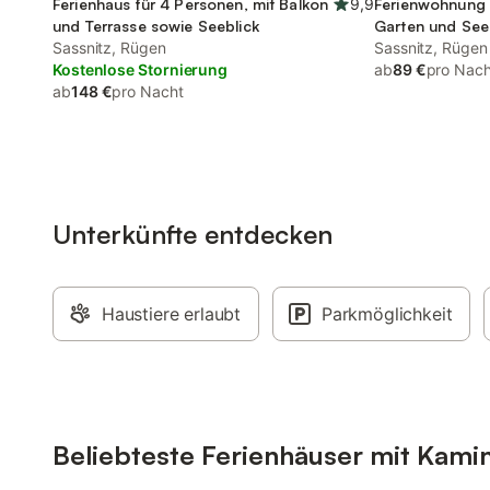
Ferienhaus für 4 Personen, mit Balkon
9,9
Ferienwohnung 
und Terrasse sowie Seeblick
Garten und See
Sassnitz, Rügen
Sassnitz, Rügen
Kostenlose Stornierung
ab
89 €
pro Nach
ab
148 €
pro Nacht
Unterkünfte entdecken
Haustiere erlaubt
Parkmöglichkeit
Beliebteste Ferienhäuser mit Kamin