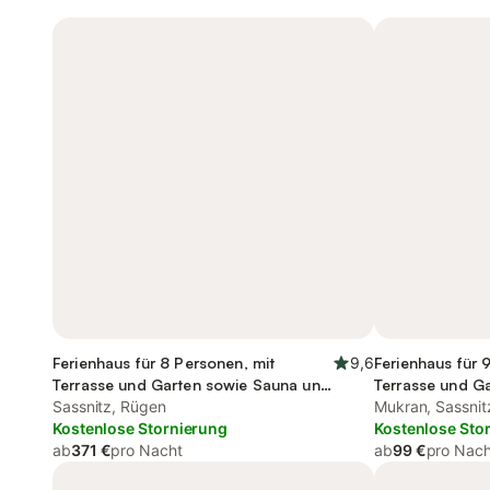
Ferienhaus für 8 Personen, mit
9,6
Ferienhaus für 
Terrasse und Garten sowie Sauna und
Terrasse und Ga
Seeblick
Sassnitz, Rügen
Mukran, Sassnit
Kostenlose Stornierung
Kostenlose Sto
ab
371 €
pro Nacht
ab
99 €
pro Nach