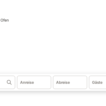
·
·
·
·
schland
Ostsee
Ostseeinseln
Vorpommern-Rügen
Ferienhäuser
wohnung & Ferienhaus mit Kam
n. Vergleichen und buchen Sie zum besten Preis!
Anreise
Abreise
Gäste