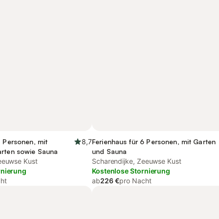
5 Personen, mit
8,7
Ferienhaus für 6 Personen, mit Garten
arten sowie Sauna
und Sauna
eeuwse Kust
Scharendijke, Zeeuwse Kust
rnierung
Kostenlose Stornierung
ht
ab
226 €
pro Nacht