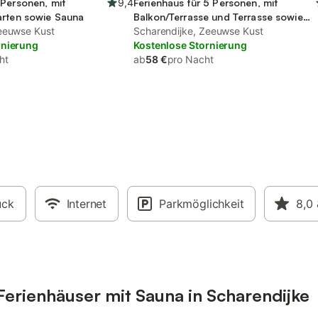
 Personen, mit
9,4
Ferienhaus für 5 Personen, mit
arten sowie Sauna
Balkon/Terrasse und Terrasse sowie
eeuwse Kust
Garten
Scharendijke, Zeeuwse Kust
rnierung
Kostenlose Stornierung
ht
ab
58 €
pro Nacht
ück
Internet
Parkmöglichkeit
8,0
erienhäuser mit Sauna in Scharendijke