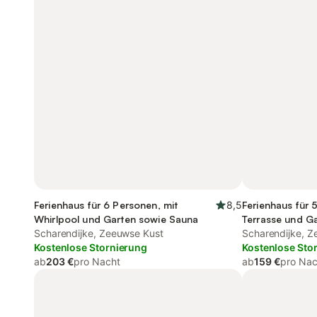
Ferienhaus für 6 Personen, mit
8,5
Ferienhaus für 
Whirlpool und Garten sowie Sauna
Terrasse und G
Scharendijke, Zeeuwse Kust
Scharendijke, Z
Kostenlose Stornierung
Kostenlose Sto
ab
203 €
pro Nacht
ab
159 €
pro Nac