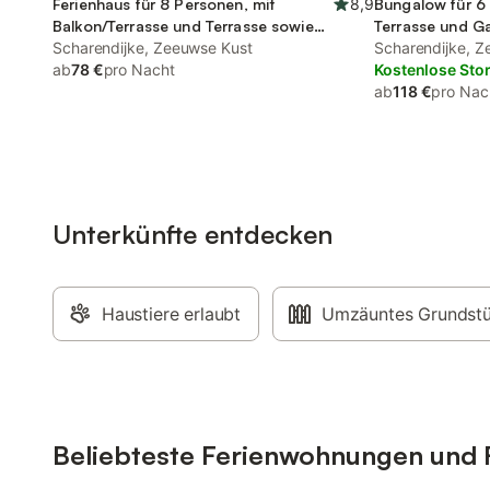
Ferienhaus für 8 Personen, mit
8,9
Bungalow für 6
Balkon/Terrasse und Terrasse sowie
Terrasse und G
Sauna
Scharendijke, Zeeuwse Kust
Scharendijke, Z
ab
78 €
pro Nacht
Kostenlose Sto
ab
118 €
pro Nac
Unterkünfte entdecken
Haustiere erlaubt
Umzäuntes Grundst
Beliebteste Ferienwohnungen und F