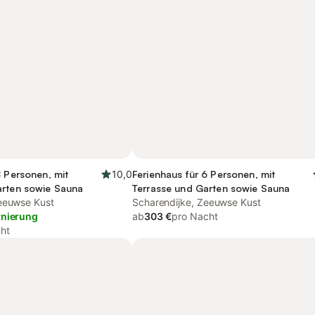
8 Personen, mit
10,0
Ferienhaus für 6 Personen, mit
arten sowie Sauna
Terrasse und Garten sowie Sauna
eeuwse Kust
Scharendijke, Zeeuwse Kust
rnierung
ab
303 €
pro Nacht
ht