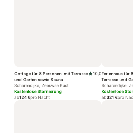
Cottage für 8 Personen, mit Terrasse
10,0
Ferienhaus für 
und Garten sowie Sauna
Terrasse und G
Scharendijke, Zeeuwse Kust
Scharendijke, Z
Kostenlose Stornierung
Kostenlose Sto
ab
124 €
pro Nacht
ab
321 €
pro Nac