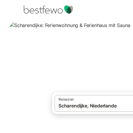
·
Ferienhäuser und Ferienwohnungen
Nied
Scharendijke: Fe
24 Unterkünfte für Ferienwohnungen und F
Reiseziel