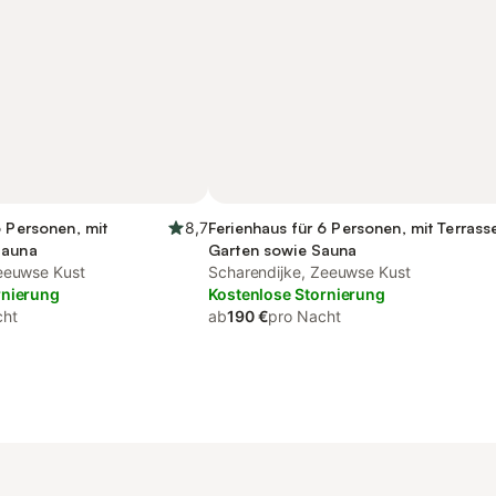
6 Personen, mit
8,7
Ferienhaus für 6 Personen, mit Terrass
Sauna
Garten sowie Sauna
eeuwse Kust
Scharendijke, Zeeuwse Kust
rnierung
Kostenlose Stornierung
cht
ab
190 €
pro Nacht