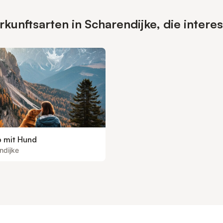
unftsarten in Scharendijke, die intere
b mit Hund
ndijke