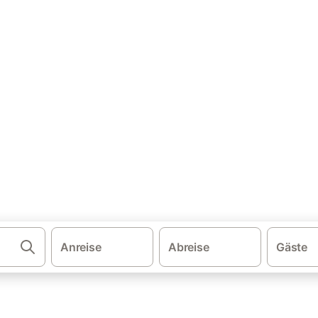
·
·
·
erlande
Zeeland
Niederländische Nordsee
Ferienwohnungen und 
rienwohnung & Ferienhaus mit
erienhäuser mit Sauna. Vergleichen und buchen Sie zum besten Prei
Anreise
Abreise
Gäste