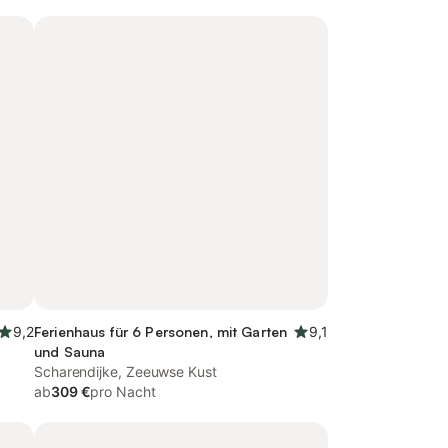
9,2
Ferienhaus für 6 Personen, mit Garten
9,1
und Sauna
Scharendijke, Zeeuwse Kust
ab
309 €
pro Nacht