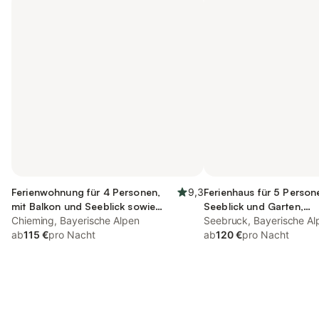
Ferienwohnung für 4 Personen,
9,3
Ferienhaus für 5 Person
mit Balkon und Seeblick sowie
Seeblick und Garten,
Sauna
Chieming, Bayerische Alpen
kinderfreundlich
Seebruck, Bayerische Al
ab
115 €
pro Nacht
ab
120 €
pro Nacht