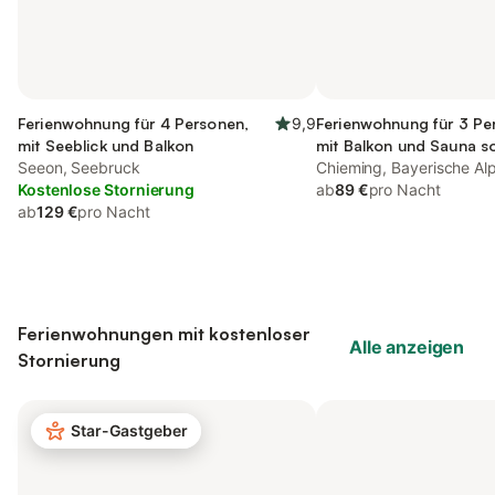
Ferienwohnung für 4 Personen,
9,9
Ferienwohnung für 3 Pe
mit Seeblick und Balkon
mit Balkon und Sauna s
Seeon, Seebruck
Seeblick
Chieming, Bayerische Al
Kostenlose Stornierung
ab
89 €
pro Nacht
ab
129 €
pro Nacht
Ferienwohnungen mit kostenloser
Alle anzeigen
Stornierung
Star-Gastgeber