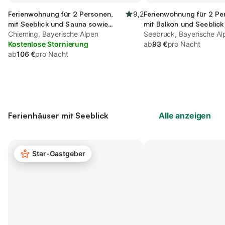
Ferienwohnung für 2 Personen,
9,2
Ferienwohnung für 2 Pe
mit Seeblick und Sauna sowie
mit Balkon und Seeblick
Garten, kinderfreundlich
Chieming, Bayerische Alpen
Seebruck, Bayerische Al
Kostenlose Stornierung
ab
93 €
pro Nacht
ab
106 €
pro Nacht
Ferienhäuser mit Seeblick
Alle anzeigen
Star-Gastgeber