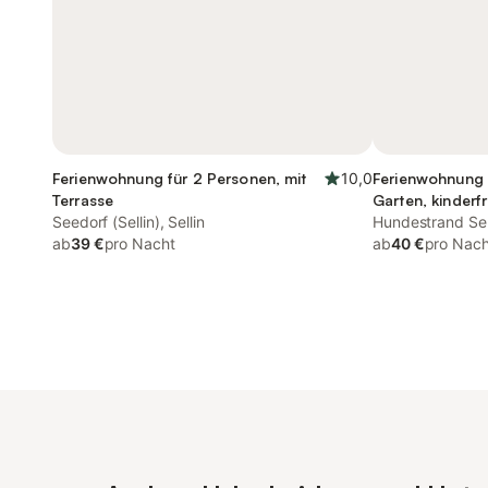
Ferienwohnung für 2 Personen, mit
10,0
Ferienwohnung 
Terrasse
Garten, kinderf
Seedorf (Sellin), Sellin
Hundestrand Sell
ab
39 €
pro Nacht
ab
40 €
pro Nach