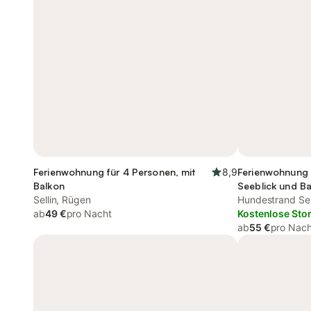
Ferienwohnung für 4 Personen, mit
8,9
Ferienwohnung 
Balkon
Seeblick und B
Sellin, Rügen
Hundestrand Sell
ab
49 €
pro Nacht
Kostenlose Sto
ab
55 €
pro Nach