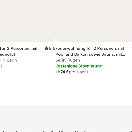
für 2 Personen, mit
8,6
Ferienwohnung für 2 Personen, mit
reundlich
Pool und Balkon sowie Sauna, mit
in, Sellin
Haustier
Sellin, Rügen
t
Kostenlose Stornierung
ab
74 €
pro Nacht