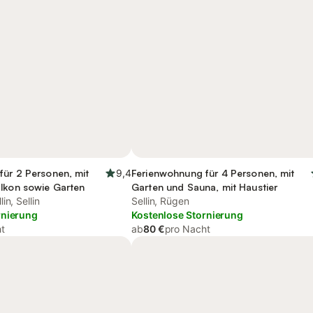
für 2 Personen, mit
9,4
Ferienwohnung für 4 Personen, mit
alkon sowie Garten
Garten und Sauna, mit Haustier
in, Sellin
Sellin, Rügen
rnierung
Kostenlose Stornierung
t
ab
80 €
pro Nacht