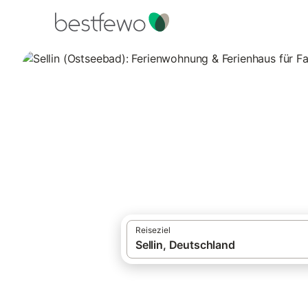
·
Ferienhäuser und Ferienwohnungen
Deut
Sellin (Ostseebad
1.616 Unterkünfte für Familienurlaub. Ver
Reiseziel