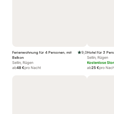
Ferienwohnung für 4 Personen, mit
9,0
Hotel für 3 Per
Balkon
Sellin, Rügen
Sellin, Rügen
Kostenlose Sto
ab
48 €
pro Nacht
ab
25 €
pro Nach