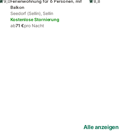
9,0
Ferienwohnung für 6 Personen, mit
8,8
Balkon
Seedorf (Sellin), Sellin
Kostenlose Stornierung
ab
71 €
pro Nacht
Alle anzeigen