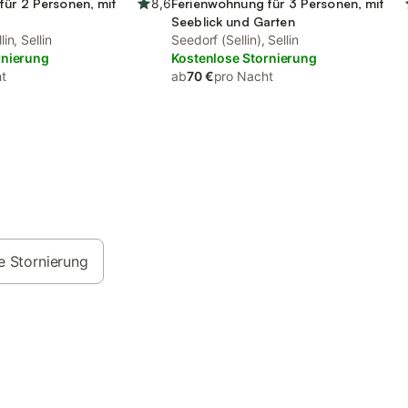
für 2 Personen, mit
8,6
Ferienwohnung für 3 Personen, mit
Seeblick und Garten
in, Sellin
Seedorf (Sellin), Sellin
rnierung
Kostenlose Stornierung
t
ab
70 €
pro Nacht
e Stornierung