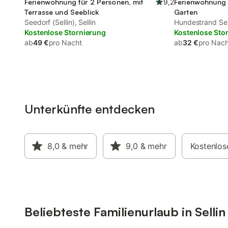
Ferienwohnung für 2 Personen, mit
9,2
Ferienwohnung 
Terrasse und Seeblick
Garten
Seedorf (Sellin), Sellin
Hundestrand Sell
Kostenlose Stornierung
Kostenlose Sto
ab
49 €
pro Nacht
ab
32 €
pro Nach
Unterkünfte entdecken
8,0
& mehr
9,0
& mehr
Kostenlos
Beliebteste Familienurlaub in Sellin