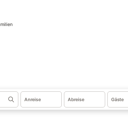
·
·
·
·
schland
Ostsee
Ostseeinseln
Vorpommern-Rügen
Familienurlau
): Ferienwohnung & Ferienhaus
gleichen und buchen Sie zum besten Preis!
Anreise
Abreise
Gäste