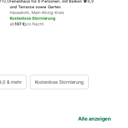
10,0
Ferienhaus für 6 Personen, mit Balkon
8,9
und Terrasse sowie Garten
Hasselroth, Main-Kinzig-Kreis
Kostenlose Stornierung
ab
107 €
pro Nacht
9,0
& mehr
Kostenlose Stornierung
Alle anzeigen