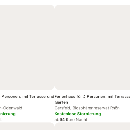
6 Personen, mit Terrasse und
Ferienhaus für 3 Personen, mit Terrass
Garten
in-Odenwald
Gersfeld, Biosphärenreservat Rhön
rnierung
Kostenlose Stornierung
t
ab
94 €
pro Nacht