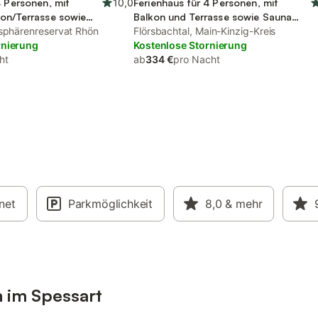
4 Personen, mit
10,0
Ferienhaus für 4 Personen, mit
kon/Terrasse sowie
Balkon und Terrasse sowie Sauna
arten
osphärenreservat Rhön
und Ausblick
Flörsbachtal, Main-Kinzig-Kreis
rnierung
Kostenlose Stornierung
ht
ab
334 €
pro Nacht
rnet
Parkmöglichkeit
8,0
& mehr
n im Spessart