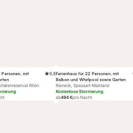
8 Personen, mit
9,8
Ferienhaus für 22 Personen, mit
arten
Balkon und Whirlpool sowie Garten
phärenreservat Rhön
Rieneck, Spessart-Mainland
rnierung
Kostenlose Stornierung
cht
ab
494 €
pro Nacht