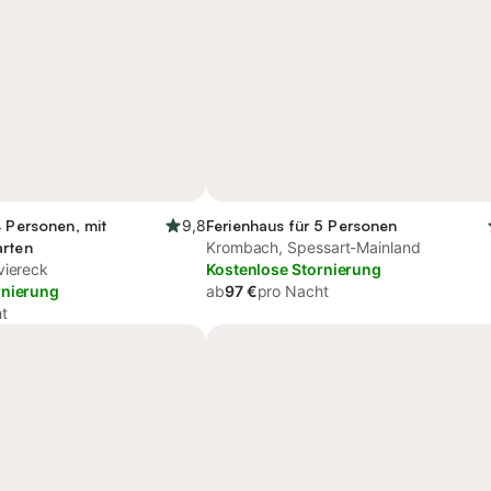
4 Personen, mit
9,8
Ferienhaus für 5 Personen
arten
Krombach, Spessart-Mainland
viereck
Kostenlose Stornierung
rnierung
ab
97 €
pro Nacht
t