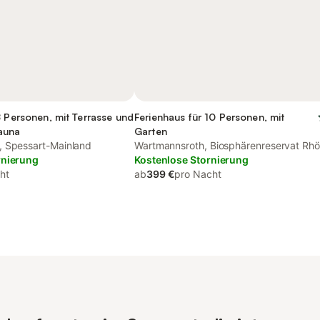
8 Personen, mit Terrasse und
Ferienhaus für 10 Personen, mit
auna
Garten
, Spessart-Mainland
Wartmannsroth, Biosphärenreservat Rh
rnierung
Kostenlose Stornierung
ht
ab
399 €
pro Nacht