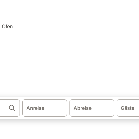
·
·
schland
Bayern
Ferienhäuser mit Kamin im Spessart
wohnung & Ferienhaus mit Kam
n. Vergleichen und buchen Sie zum besten Preis!
Anreise
Abreise
Gäste