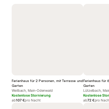
Ferienhaus für 2 Personen, mit Terrasse und
Ferienhaus für 
Garten
Garten
Weilbach, Main-Odenwald
Lützelbach, Ma
Kostenlose Stornierung
Kostenlose Sto
ab
107 €
pro Nacht
ab
72 €
pro Nach