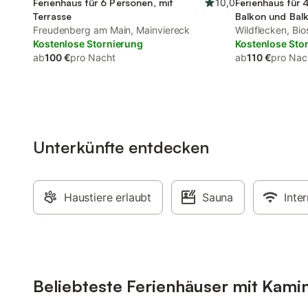
Ferienhaus für 6 Personen, mit
10,0
Ferienhaus für 
Terrasse
Balkon und Bal
Freudenberg am Main, Mainviereck
Terrasse und G
Wildflecken, Bi
Kostenlose Stornierung
Kostenlose Sto
ab
100 €
pro Nacht
ab
110 €
pro Nac
Unterkünfte entdecken
Haustiere erlaubt
Sauna
Inte
Beliebteste Ferienhäuser mit Kami