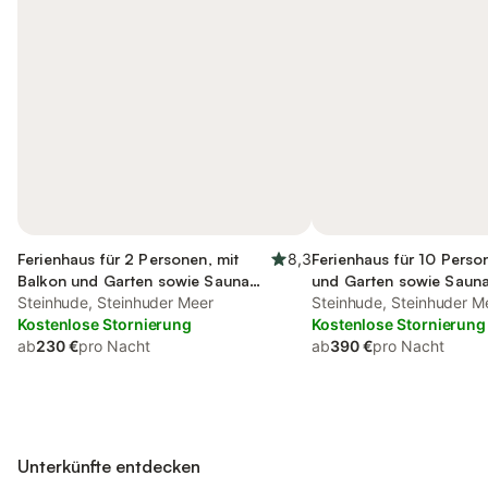
Ferienhaus für 2 Personen, mit
8,3
Ferienhaus für 10 Perso
Balkon und Garten sowie Sauna
und Garten sowie Saun
und Seeblick
Steinhude, Steinhuder Meer
Steinhude, Steinhuder M
Kostenlose Stornierung
Kostenlose Stornierung
ab
230 €
pro Nacht
ab
390 €
pro Nacht
Unterkünfte entdecken