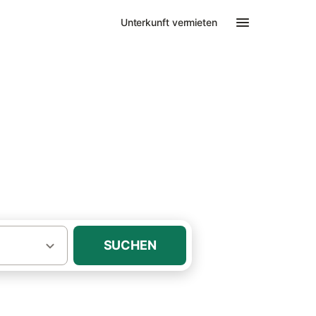
Unterkunft vermieten
·
·
nmeer
Nordfriesische Inseln
und
SUCHEN