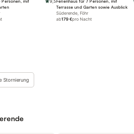
6 Personen, mit
9,5
Ferienhaus für 7 Personen, mit
arten
Terrasse und Garten sowie Ausblick
r
Süderende, Föhr
t
ab
179 €
pro Nacht
e Stornierung
derende