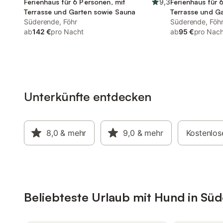
Ferienhaus für 6 Personen, mit
9,3
Ferienhaus für 
Terrasse und Garten sowie Sauna
Terrasse und G
Süderende, Föhr
Süderende, Föh
ab
142 €
pro Nacht
ab
95 €
pro Nach
Unterkünfte entdecken
8,0
& mehr
9,0
& mehr
Kostenlos
Beliebteste Urlaub mit Hund in Sü