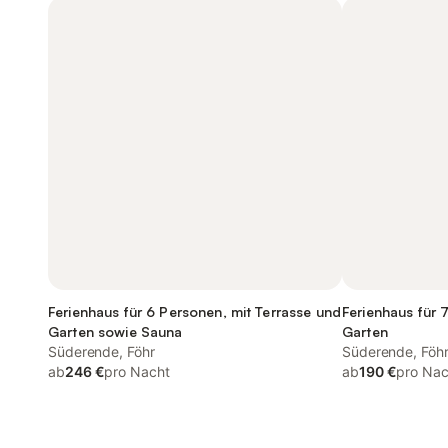
Ferienhaus für 6 Personen, mit Terrasse und
Ferienhaus für 
Garten sowie Sauna
Garten
Süderende, Föhr
Süderende, Föh
ab
246 €
pro Nacht
ab
190 €
pro Nac