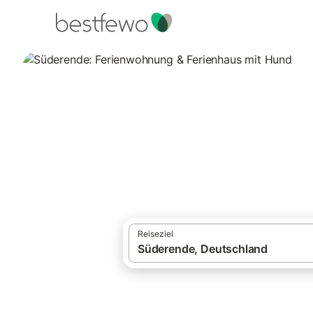
·
Ferienhäuser und Ferienwohnungen
Deut
Urlaub mit Hund Süderende
Süderende: Ferie
11 Unterkünfte für Urlaub mit Hund. Verg
Reiseziel