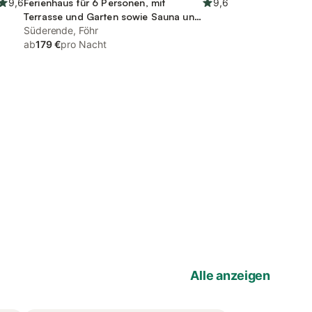
9,6
Ferienhaus für 6 Personen, mit
9,6
Terrasse und Garten sowie Sauna und
Ausblick
Süderende, Föhr
ab
179 €
pro Nacht
Alle anzeigen