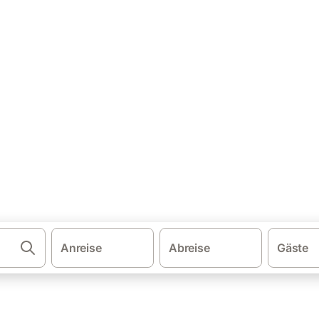
·
·
·
schland
Schleswig-Holstein
Nordsee - Schleswig-Holstein
Watte
nwohnung & Ferienhaus mit H
leichen und buchen Sie zum besten Preis!
Anreise
Abreise
Gäste