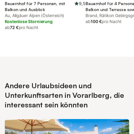
Bauernhof für 7 Personen, mit
9,5
Bauernhof für 4 Persone
Balkon und Ausblick
Balkon und Terrasse so
Au, Allgäuer Alpen (Österreich)
und Pool
Brand, Rätikon Gebirgsg
Kostenlose Stornierung
ab
100 €
pro Nacht
ab
72 €
pro Nacht
Andere Urlaubsideen und
Unterkunftsarten in Vorarlberg, die
interessant sein könnten