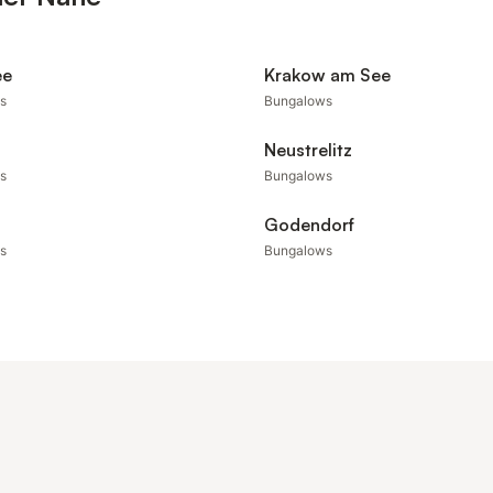
ee
Krakow am See
s
Bungalows
Neustrelitz
s
Bungalows
Godendorf
s
Bungalows