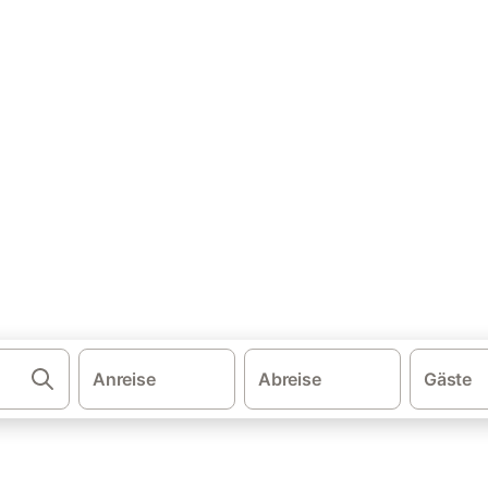
·
·
schland
Mecklenburg-Vorpommern
Mecklenburgische Seenplatte
w: Ferienwohnung & Ferienha
 und buchen Sie zum besten Preis!
Anreise
Abreise
Gäste