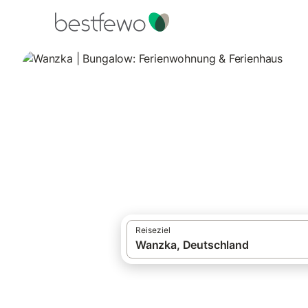
·
Ferienhäuser und Ferienwohnungen
Deut
Wanzka | Bungalo
3 Unterkünfte für Bungalows. Vergleichen
Reiseziel