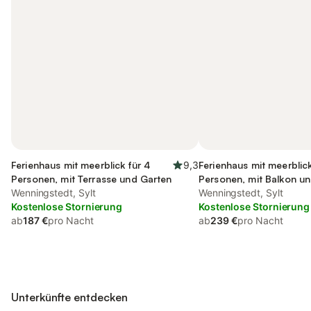
Ferienhaus mit meerblick für 4
9,3
Ferienhaus mit meerblick
Personen, mit Terrasse und Garten
Personen, mit Balkon un
Wenningstedt, Sylt
sowie Garten
Wenningstedt, Sylt
Kostenlose Stornierung
Kostenlose Stornierung
ab
187 €
pro Nacht
ab
239 €
pro Nacht
Unterkünfte entdecken