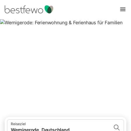
Wernigerode: Ferienwohnung &
Ferienhaus für Familien
335 Unterkünfte für Familienurlaub. Vergleichen und buchen Sie
zum besten Preis!
Reiseziel
Wernigerode, Deutschland