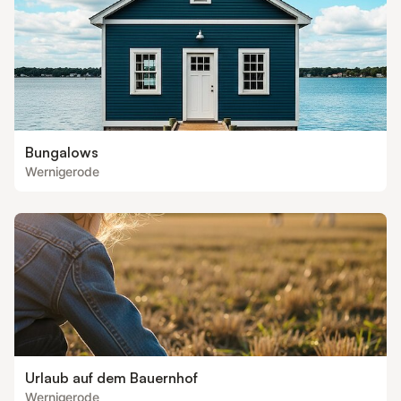
Bungalows
Wernigerode
Urlaub auf dem Bauernhof
Wernigerode