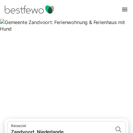
Gemeente Zandvoort:
Ferienwohnung & Ferienhaus
mit Hund
35 Unterkünfte für Urlaub mit Hund. Vergleichen und buchen
Sie zum besten Preis!
Reiseziel
Zandvoort, Niederlande