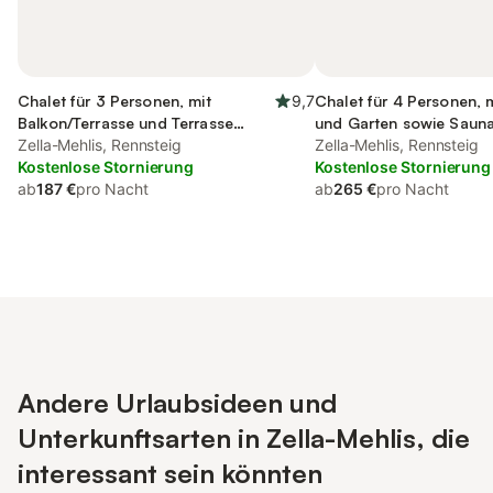
Chalet für 3 Personen, mit
9,7
Chalet für 4 Personen, 
Balkon/Terrasse und Terrasse
und Garten sowie Saun
sowie Garten und Sauna
Zella-Mehlis, Rennsteig
Zella-Mehlis, Rennsteig
Kostenlose Stornierung
Kostenlose Stornierung
ab
187 €
pro Nacht
ab
265 €
pro Nacht
Andere Urlaubsideen und
Unterkunftsarten in Zella-Mehlis, die
interessant sein könnten