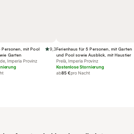
6 Personen, mit Pool
9,3
Ferienhaus für 5 Personen, mit Garten
owie Garten
und Pool sowie Ausblick, mit Haustier
e, Imperia Provinz
Prelà, Imperia Provinz
rnierung
Kostenlose Stornierung
ht
ab
85 €
pro Nacht