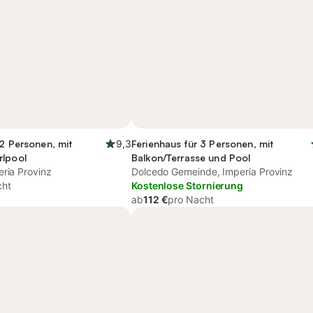
12 Personen, mit
9,3
Ferienhaus für 3 Personen, mit
rlpool
Balkon/Terrasse und Pool
eria Provinz
Dolcedo Gemeinde, Imperia Provinz
cht
Kostenlose Stornierung
ab
112 €
pro Nacht