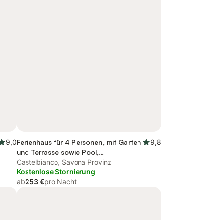
9,0
Ferienhaus für 4 Personen, mit Garten
9,8
und Terrasse sowie Pool,
kinderfreundlich
Castelbianco, Savona Provinz
Kostenlose Stornierung
ab
253 €
pro Nacht