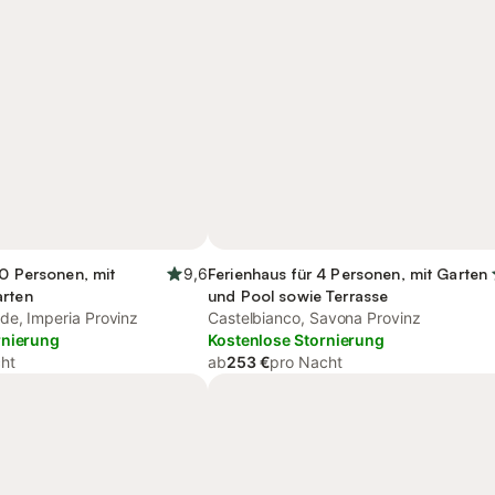
10 Personen, mit
9,6
Ferienhaus für 4 Personen, mit Garten
arten
und Pool sowie Terrasse
e, Imperia Provinz
Castelbianco, Savona Provinz
rnierung
Kostenlose Stornierung
ht
ab
253 €
pro Nacht