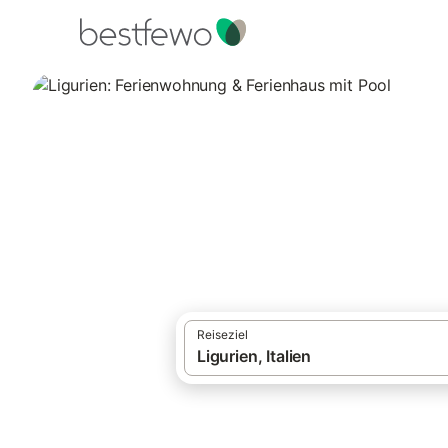
·
Ferienhäuser und Ferienwohnungen
Itali
Ligurien: Ferienw
470 Unterkünfte für Ferienhäuser mit Pool
Reiseziel