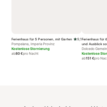
Ferienhaus für 5 Personen, mit Garten
9,1
Ferienhaus für 
Pompeiana, Imperia Provinz
und Ausblick s
Kostenlose Stornierung
Dolcedo Gemeind
ab
80 €
pro Nacht
Kostenlose Sto
ab
151 €
pro Nac