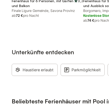
Ferienhaus für 6 Personen, mit Garten
9,3
Ferienhaus für 
und Balkon
und Ausblick so
Finale Ligure Gemeinde, Savona Provinz
Borgomaro, Impe
ab
72 €
pro Nacht
Kostenlose Sto
ab
74 €
pro Nach
Unterkünfte entdecken
Haustiere erlaubt
Parkmöglichkeit
Beliebteste Ferienhäuser mit Pool i