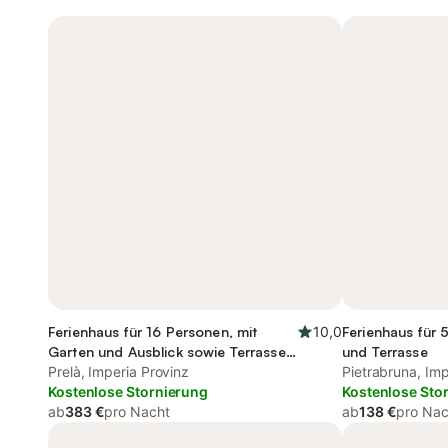
Ferienhaus für 16 Personen, mit
10,0
Ferienhaus für 
Garten und Ausblick sowie Terrasse,
und Terrasse
mit Haustier
Prelà, Imperia Provinz
Pietrabruna, Imp
Kostenlose Stornierung
Kostenlose Sto
ab
383 €
pro Nacht
ab
138 €
pro Nac