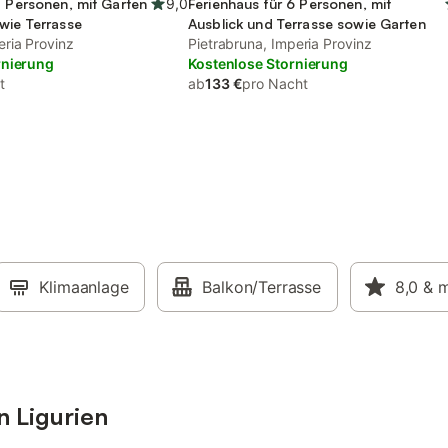
5 Personen, mit Garten
9,0
Ferienhaus für 6 Personen, mit
wie Terrasse
Ausblick und Terrasse sowie Garten
ria Provinz
Pietrabruna, Imperia Provinz
rnierung
Kostenlose Stornierung
t
ab
133 €
pro Nacht
Klimaanlage
Balkon/Terrasse
8,0
& 
n Ligurien