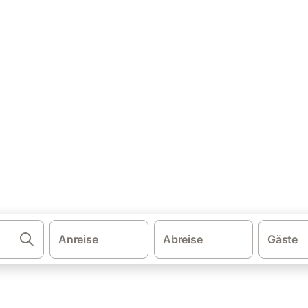
·
·
en
Norditalien
Ferienhäuser mit Pool Ligurien
ohnung & Ferienhaus mit Pool
. Vergleichen und buchen Sie zum besten Preis!
Anreise
Abreise
Gäste