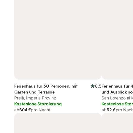
Ferienhaus für 30 Personen, mit
8,5
Ferienhaus für 
Garten und Terrasse
und Ausblick so
Prelà, Imperia Provinz
Haustier
San Lorenzo al 
Kostenlose Stornierung
Kostenlose Sto
ab
604 €
pro Nacht
ab
52 €
pro Nach